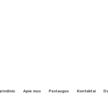
rindinis
Apie mus
Paslaugos
Kontaktai
Da
Paieška