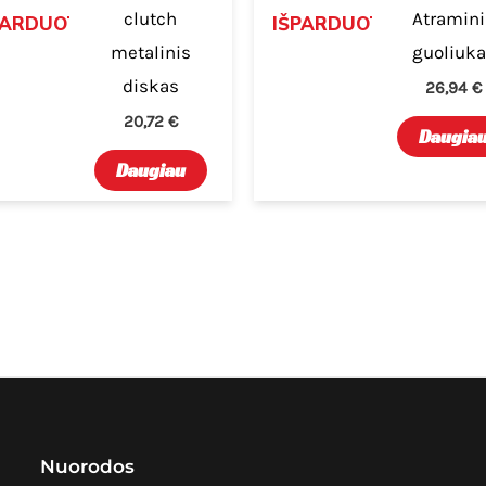
clutch
Atramini
PARDUOTA
IŠPARDUOTA
metalinis
guoliuk
diskas
26,94
€
20,72
€
Daugia
Daugiau
Nuorodos