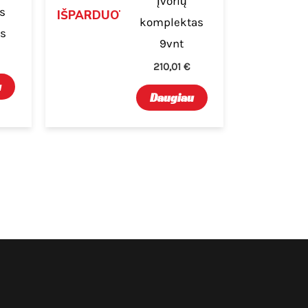
Įvorių
s
IŠPARDUOTA
komplektas
as
9vnt
210,01
€
u
Daugiau