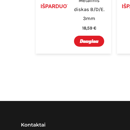
Metalinis
IŠPARDUOTA
IŠ
diskas B/D/E.
3mm
18,59
€
Daugiau
Kontaktai