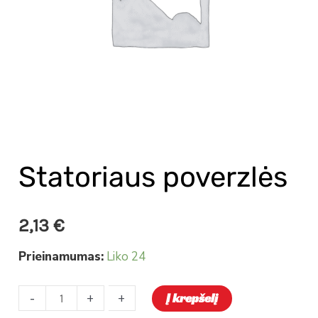
Statoriaus poverzlės
2,13
€
Prieinamumas:
Liko 24
-
-
+
+
Į krepšelį