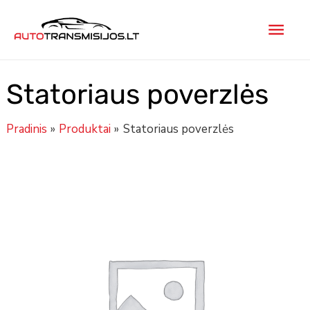
Pereiti
Pagr
prie
turinio
men
Statoriaus poverzlės
Pradinis
Produktai
Statoriaus poverzlės
Minus
produkto
Plus
Quantity
kiekis:
Quantity
Statoriaus
poverzlės