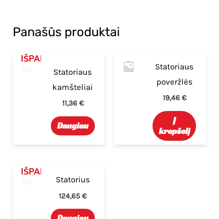
Panašūs produktai
IŠPARDUOTA
Statoriaus
Statoriaus
poveržlės
kamšteliai
19,46
€
11,36
€
Į
Daugiau
krepšelį
IŠPARDUOTA
Statorius
124,65
€
Daugiau