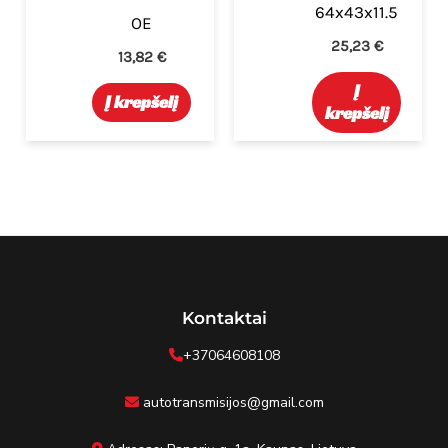
64x43x11.5
OE
25,23
€
13,82
€
Į
Į krepšelį
krepšelį
Kontaktai
+37064608108
autotransmisijos@gmail.com