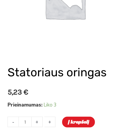
Statoriaus oringas
5,23
€
Prieinamumas:
Liko 3
-
-
+
+
Į krepšelį