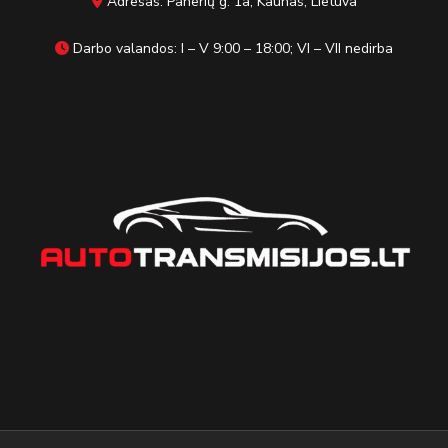
Adresas: Panerių g. 1a, Kaunas, Lietuva
Darbo valandos: I – V 9:00 – 18:00; VI – VII nedirba