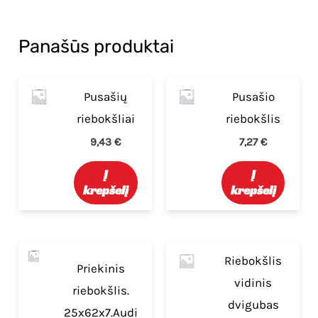
Panašūs produktai
Pusašių
Pusašio
riebokšliai
riebokšlis
9,43
€
7,27
€
Į
Į
krepšelį
krepšelį
Riebokšlis
Priekinis
vidinis
riebokšlis.
dvigubas
25x62x7.Audi