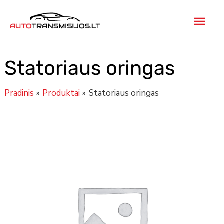
Pereiti
Pagr
prie
turinio
men
Statoriaus oringas
Pradinis
Produktai
Statoriaus oringas
Minus
produkto
Plus
Quantity
kiekis:
Quantity
Statoriaus
oringas